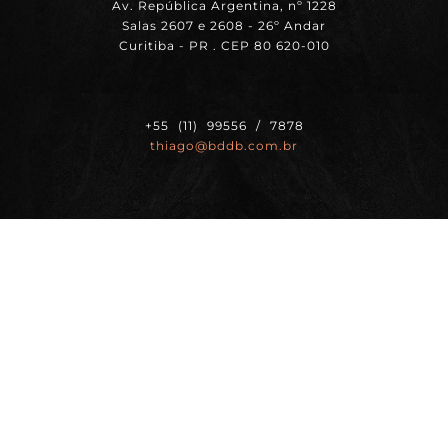
Av. República Argentina, nº 1228
Salas 2607 e 2608 - 26º Andar
Curitiba - PR . CEP 80 620-010
+55 (11) 99556 / 7878
thiago@bddb.com.br
BDDB.ag - SÃO PAULO | SP | BRASIL
Av. Paulista, 2202
Bela Vista, São Paulo - SP,
CEP 01310-300
+55 (41) 3014 / 9998
+55 (11) 99556 / 7878