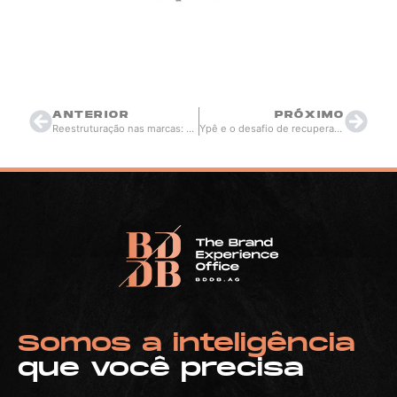
kareneloina.ziemer@gmail.com
maio 13, 2026
11:30
ANTERIOR
PRÓXIMO
Reestruturação nas marcas: o que os cortes da Nike revelam sobre o mercado
Ypê e o desafio de recuperar confiança após uma crise sanitária
Somos a inteligência
que você precisa