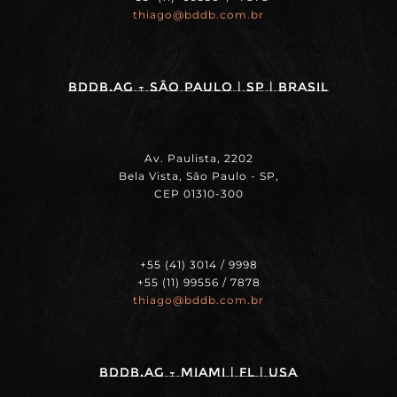
thiago@bddb.com.br
BDDB.ag - SÃO PAULO | SP | BRASIL
Av. Paulista, 2202
Bela Vista, São Paulo - SP,
CEP 01310-300
+55 (41) 3014 / 9998
+55 (11) 99556 / 7878
thiago@bddb.com.br
BDDB.ag - MIAMI | FL | USA