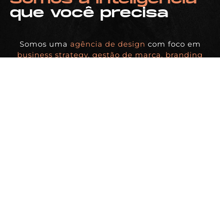
que você precisa
Somos uma
agência de design
com foco em
business strategy, gestão de marca, branding
estratégico e presença digital.
SOLICITE UMA PROPOSTA
Siga-nos
BDDB.ag - Curitiba | PR | BRASIL