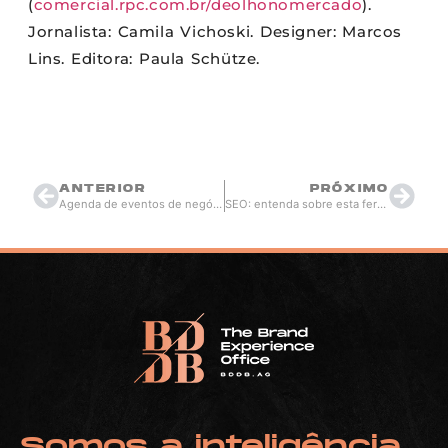
(
comercial.rpc.com.br/
deolhonomercado
).
Jornalista: Camila Vichoski. Designer: Marcos
Lins. Editora: Paula Schütze.
Thiago Berardi
julho 31, 2015
20:08
ANTERIOR
PRÓXIMO
Agenda de eventos de negócios no Paraná
SEO: entenda sobre esta ferramenta
Somos a inteligência