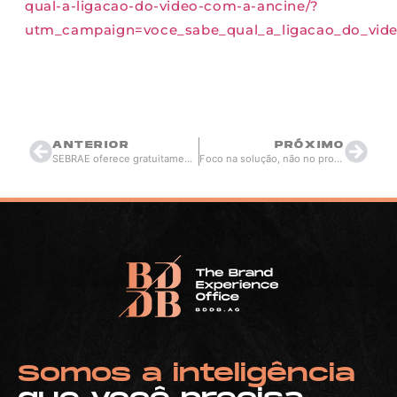
qual-a-ligacao-do-video-com-a-ancine/?
utm_campaign=voce_sabe_qual_a_ligacao_do_vi
Thiago Berardi
maio 19, 2016
16:55
ANTERIOR
PRÓXIMO
SEBRAE oferece gratuitamente apostilas de Marketing Digital
Foco na solução, não no problema!
Somos a inteligência