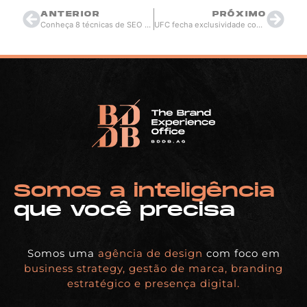
ANTERIOR
PRÓXIMO
Conheça 8 técnicas de SEO para ranquear seu site na primeira página do Google
UFC fecha exclusividade com marca de material esportivo e lutadores agora terão uniformes
Somos a inteligência
que você precisa
Somos uma
agência de design
com foco em
business strategy, gestão de marca, branding
estratégico e presença digital.