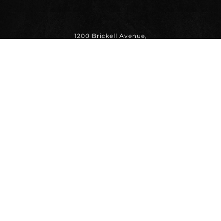
1200 Brickell Avenue,
Suite 1950 Miami - FL 33131
United States
+1 (786) 936 / 0422
+55 (11) 99556 / 7878
thiago@bddb.com.br
Uma empresa