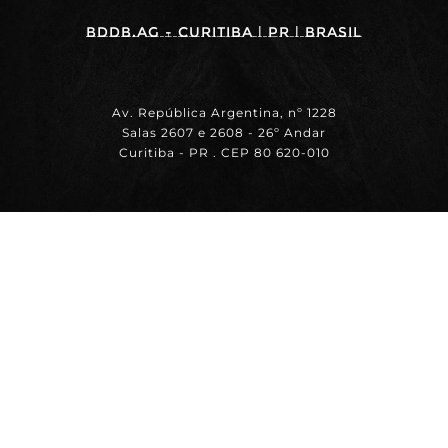
BDDB.ag - Curitiba | PR | BRASIL
Av. República Argentina, nº 1228
Salas 2607 e 2608 - 26º Andar
Curitiba - PR . CEP 80 620-010
+55 (11) 99556 / 7878
thiago@bddb.com.br
BDDB.ag - SÃO PAULO | SP | BRASIL
Av. Paulista, 2202
Bela Vista, São Paulo - SP,