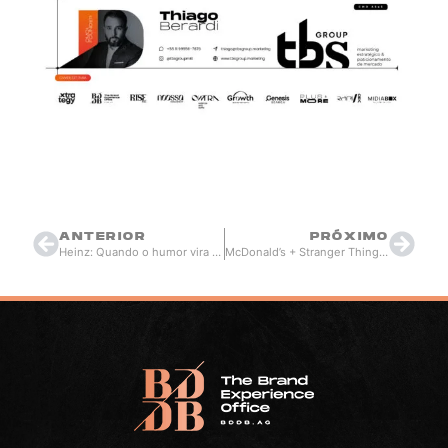
kareneloina.ziemer@gmail.com
novembro 21, 2025
10:10
ANTERIOR
PRÓXIMO
Heinz: Quando o humor vira arma estratégica de posicionamento
McDonald’s + Stranger Things: quando a nostalgia vira estratégia escalável