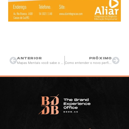
Thiago Berardi
abril 2, 2015
17:31
ANTERIOR
PRÓXIMO
Mapas Mentais você sabe o que é?
Como entender o novo perfil do seu consumidor