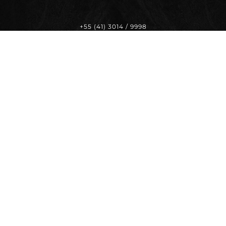
+55 (41) 3014 / 9998
+55 (11) 99556 / 7878
thiago@bddb.com.br
BDDB.ag - MIAMI | FL | USA
1200 Brickell Avenue,
Suite 1950 Miami - FL 33131
United States
+1 (786) 936 / 0422
+55 (11) 99556 / 7878
thiago@bddb.com.br