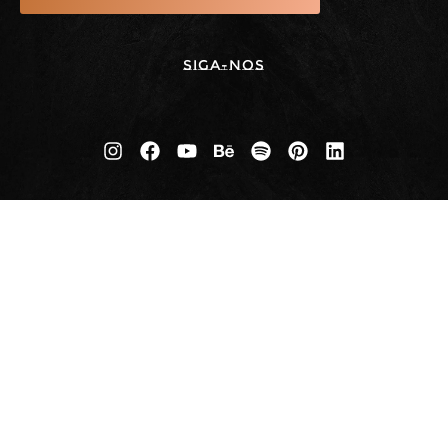
Siga-nos
BDDB.ag - Curitiba | PR | BRASIL
Av. República Argentina, nº 1228
Salas 2607 e 2608 - 26º Andar
Curitiba - PR . CEP 80 620-010
+55 (11) 99556 / 7878
thiago@bddb.com.br