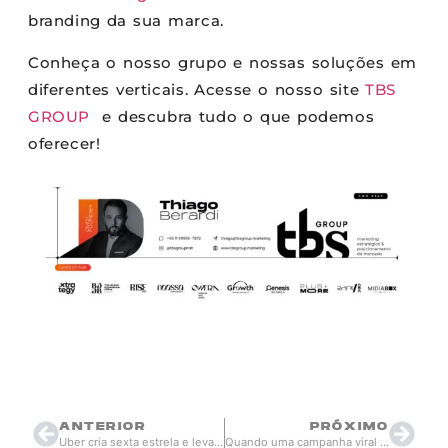
branding da sua marca.
Conheça o nosso grupo e nossas soluções em
diferentes verticais. Acesse o nosso site
TBS
GROUP
e descubra tudo o que podemos
oferecer!
kareneloina.ziemer@gmail.com
junho 9, 2026
21:29
ANTERIOR
PRÓXIMO
Uber cria sexta estrela e leva o hexa ao aplicativo
Quando uma campanha viral vira um problema operacional