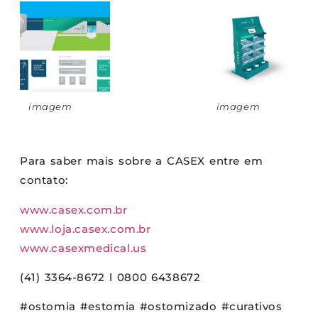
imagem
imagem
Para saber mais sobre a CASEX entre em
contato:
www.casex.com.br
www.loja.casex.com.br
www.casexmedical.us
(41) 3364-8672 l 0800 6438672
#ostomia #estomia #ostomizado #curativos