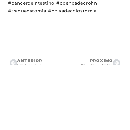
#cancerdeintestino #doençadecrohn
#traqueostomia #bolsadecolostomia
Thiago Berardi
agosto 27, 2021
18:07
ANTERIOR
PRÓXIMO
Gazeta do Povo
Pitch Vale do Pinhão