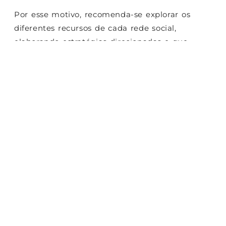
Por esse motivo, recomenda-se explorar os
diferentes recursos de cada rede social,
elaborando estratégias direcionadas e que
possam atrair mais pessoas para o seu perfil.
Inclusive, algumas ferramentas permitem
inovar na criação de conteúdo, com materiais
interativos e dinâmicos.
Fuja da publicidade
tradicional
Uma dos maiores erros do marketing nas redes
sociais é incorporar a linguagem tradicional da