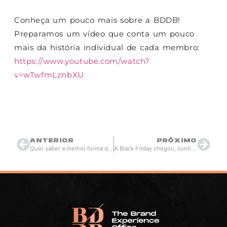
Conheça um pouco mais sobre a BDDB!
Preparamos um vídeo que conta um pouco
mais da história individual de cada membro:
https://www.youtube.com/watch?
v=wTwfmLznbXU
Thiago Berardi
novembro 16, 2022
10:52
ANTERIOR
PRÓXIMO
Quer saber a melhor forma de ter resultados através do Google? Confira o material gratuito!
A Black Friday chegou, conheça algumas curiosidades sobre a promoção que mais gera resultados em todo o Brasil!