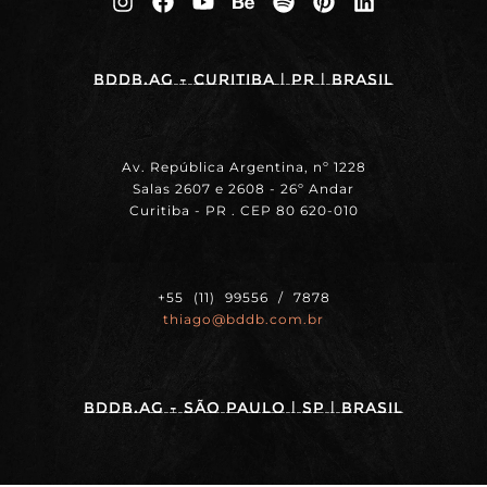
BDDB.ag - Curitiba | PR | BRASIL
Av. República Argentina, nº 1228
Salas 2607 e 2608 - 26º Andar
Curitiba - PR . CEP 80 620-010
+55 (11) 99556 / 7878
thiago@bddb.com.br
BDDB.ag - SÃO PAULO | SP | BRASIL