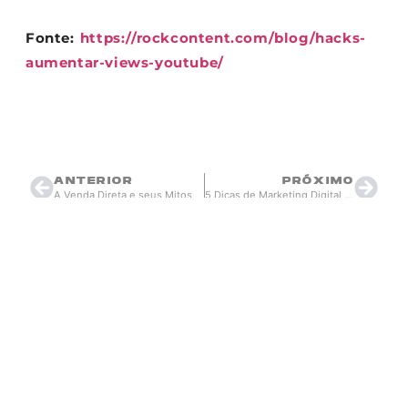
Fonte:
https://rockcontent.com/blog/hacks-
aumentar-views-youtube/
Thiago Berardi
setembro 13, 2019
18:42
ANTERIOR
PRÓXIMO
A Venda Direta e seus Mitos
5 Dicas de Marketing Digital para Captação de Leads