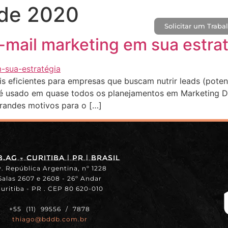
 de 2020
Solicitar um Traba
CASES
BLOG
CONTATO
e-mail marketing em sua estra
s eficientes para empresas que buscam nutrir leads (poten
 é usado em quase todos os planejamentos em Marketing D
randes motivos para o […]
.ag - Curitiba | PR | BRASIL
. República Argentina, nº 1228
Salas 2607 e 2608 - 26º Andar
uritiba - PR . CEP 80 620-010
+55 (11) 99556 / 7878
thiago@bddb.com.br