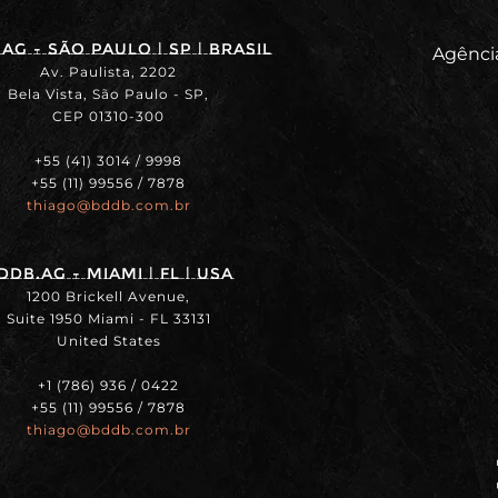
ag - SÃO PAULO | SP | BRASIL
Agência
Av. Paulista, 2202
Bela Vista, São Paulo - SP,
CEP 01310-300
+55 (41) 3014 / 9998
+55 (11) 99556 / 7878
thiago@bddb.com.br
DDB.ag - MIAMI | FL | USA
1200 Brickell Avenue,
Suite 1950 Miami - FL 33131
United States
+1 (786) 936 / 0422
+55 (11) 99556 / 7878
thiago@bddb.com.br