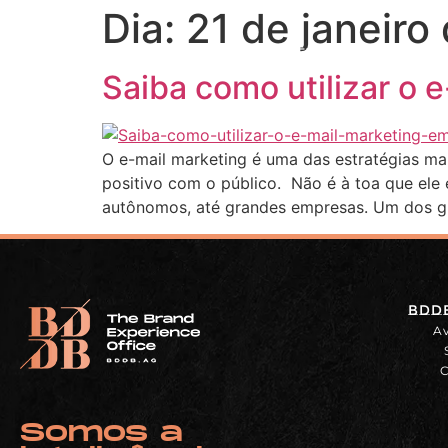
Dia:
21 de janeiro
HOME
AGÊNCIA
SERVIÇOS
Saiba como utilizar o 
O e-mail marketing é uma das estratégias mai
positivo com o público. Não é à toa que ele
autônomos, até grandes empresas. Um dos g
BDDB
Av
C
Somos a