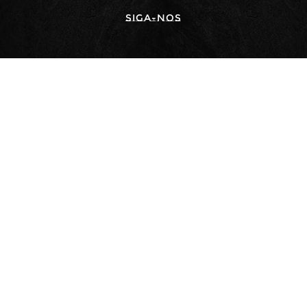
Siga-nos
BDDB.ag - Curitiba | PR | BRASIL
Av. República Argentina, nº 1228
Salas 2607 e 2608 - 26º Andar
Curitiba - PR . CEP 80 620-010
+55 (11) 99556 / 7878
thiago@bddb.com.br