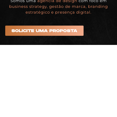
Somos uma
agência de design
com foco em
business strategy, gestão de marca, branding
estratégico e presença digital.
SOLICITE UMA PROPOSTA
Siga-nos
BDDB.ag - Curitiba | PR | BRASIL
Av. República Argentina, nº 1228
Salas 2607 e 2608 - 26º Andar