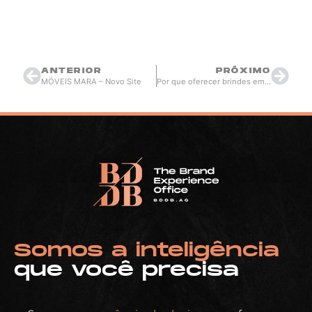
Thiago Berardi
julho 30, 2019
16:05
ANTERIOR
PRÓXIMO
MÓVEIS MARA – Novo Site
Por que oferecer brindes em eventos?
Somos a inteligência
que você precisa