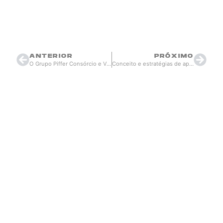
Thiago Berardi
agosto 11, 2023
12:34
ANTERIOR
PRÓXIMO
O Grupo Piffer Consórcio e Venda de Contemplados destaca-se em um negócio de milhões
Conceito e estratégias de aplicação de gatilhos mentais
Somos a inteligência
que você precisa