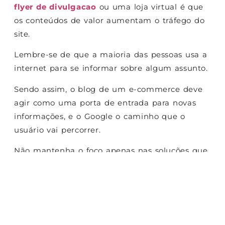
flyer de divulgacao
ou uma loja virtual é que
os conteúdos de valor aumentam o tráfego do
site.
Lembre-se de que a maioria das pessoas usa a
internet para se informar sobre algum assunto.
Sendo assim, o blog de um e-commerce deve
agir como uma porta de entrada para novas
informações, e o Google o caminho que o
usuário vai percorrer.
Não mantenha o foco apenas nas soluções que
você vende pelo site, mas também na criação
de materiais relevantes que posicionem sua
loja virtual entre os primeiros resultados de
busca.