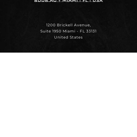
BDDB.ag - MIAMI | FL | USA
1200 Brickell Avenue,
Suite 1950 Miami - FL 33131
United States
+1 (786) 936 / 0422
+55 (11) 99556 / 7878
thiago@bddb.com.br
Uma empresa