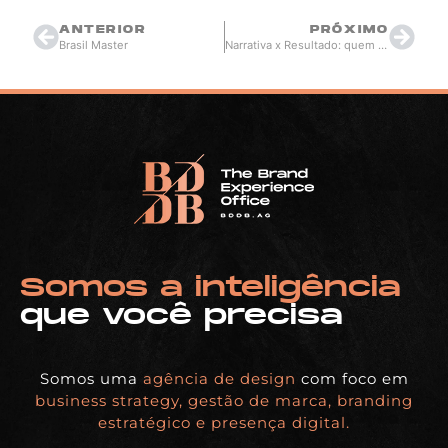
ANTERIOR
PRÓXIMO
Brasil Master
Narrativa x Resultado: quem conta a história ganha?
Somos a inteligência
que você precisa
Somos uma
agência de design
com foco em
business strategy, gestão de marca, branding
estratégico e presença digital.