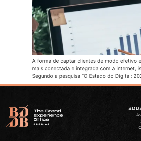
A forma de captar clientes de modo efetivo e
mais conectada e integrada com a internet,
Segundo a pesquisa “O Estado do Digital: 20
BDDB
Av
C