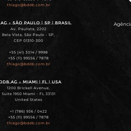
thiago@bddb.com.br
ag - SÃO PAULO | SP | BRASIL
Agência
Av. Paulista, 2202
Bela Vista, São Paulo - SP,
CEP 01310-300
+55 (41) 3014 / 9998
+55 (11) 99556 / 7878
thiago@bddb.com.br
DDB.ag - MIAMI | FL | USA
1200 Brickell Avenue,
Suite 1950 Miami - FL 33131
United States
+1 (786) 936 / 0422
+55 (11) 99556 / 7878
thiago@bddb.com.br