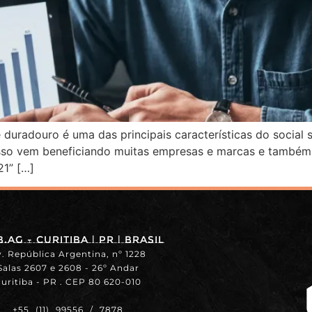
 duradouro é uma das principais características do social
 isso vem beneficiando muitas empresas e marcas e també
21” […]
.ag - Curitiba | PR | BRASIL
. República Argentina, nº 1228
Salas 2607 e 2608 - 26º Andar
uritiba - PR . CEP 80 620-010
+55 (11) 99556 / 7878