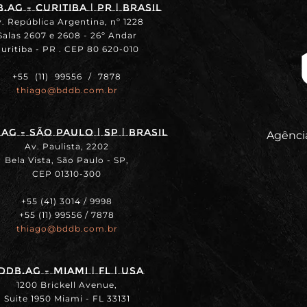
.ag - Curitiba | PR | BRASIL
. República Argentina, nº 1228
Salas 2607 e 2608 - 26º Andar
uritiba - PR . CEP 80 620-010
+55 (11) 99556 / 7878
thiago@bddb.com.br
ag - SÃO PAULO | SP | BRASIL
Agência
Av. Paulista, 2202
Bela Vista, São Paulo - SP,
CEP 01310-300
+55 (41) 3014 / 9998
+55 (11) 99556 / 7878
thiago@bddb.com.br
DDB.ag - MIAMI | FL | USA
1200 Brickell Avenue,
Suite 1950 Miami - FL 33131