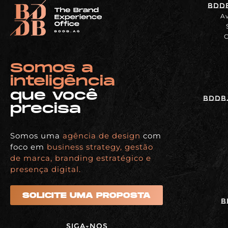
BDDB
Av
C
Somos a
inteligência
que você
BDDB.
precisa
Somos uma
agência de design
com
foco em
business strategy, gestão
de marca, branding estratégico e
presença digital.
SOLICITE UMA PROPOSTA
B
Siga-nos