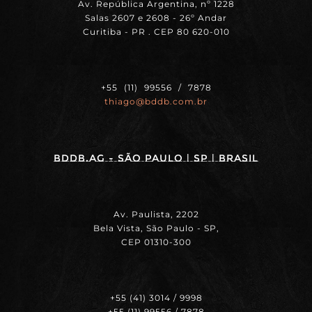
Av. República Argentina, nº 1228
Salas 2607 e 2608 - 26º Andar
Curitiba - PR . CEP 80 620-010
+55 (11) 99556 / 7878
thiago@bddb.com.br
BDDB.ag - SÃO PAULO | SP | BRASIL
Av. Paulista, 2202
Bela Vista, São Paulo - SP,
CEP 01310-300
+55 (41) 3014 / 9998
+55 (11) 99556 / 7878