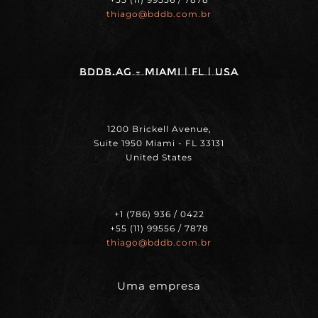
thiago@bddb.com.br
BDDB.ag - MIAMI | FL | USA
1200 Brickell Avenue,
Suite 1950 Miami - FL 33131
United States
+1 (786) 936 / 0422
+55 (11) 99556 / 7878
thiago@bddb.com.br
Uma empresa