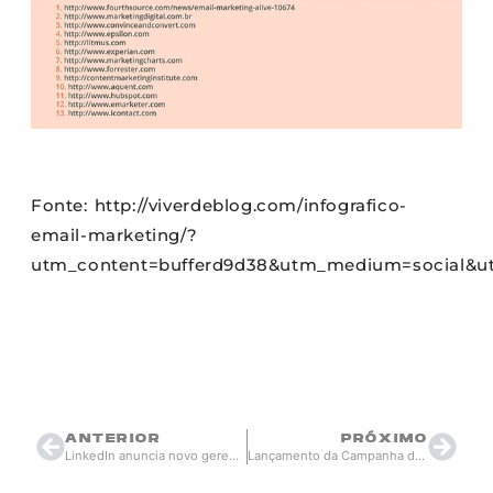
Fonte: http://viverdeblog.com/infografico-
email-marketing/?
utm_content=bufferd9d38&utm_medium=social&ut
devrocket
setembro 23, 2015
10:47
ANTERIOR
PRÓXIMO
LinkedIn anuncia novo gerenciador de campanhas
Lançamento da Campanha de Matrículas 2016 Rockfeller Language Center