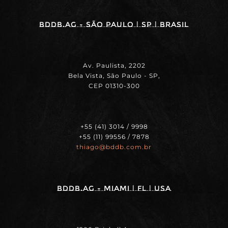
BDDB.ag - SÃO PAULO | SP | BRASIL
Av. Paulista, 2202
Bela Vista, São Paulo - SP,
CEP 01310-300
+55 (41) 3014 / 9998
+55 (11) 99556 / 7878
thiago@bddb.com.br
BDDB.ag - MIAMI | FL | USA