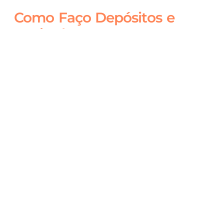
Como Faço Depósitos e
Envio de Recursos para a
Minha Conta Digital?
Enviando um TED ou DOC de outros
bancos.
Usando o Pague Fácil Intermedium. Para
isso, basta gerar um boleto em sua Conta
Digital Intermedium e pagá-lo em
qualquer instituição bancária ou casa
lotérica.
Por cheques. Basta acessar o aplicativo,
clicar em “Compensação de cheque” e
tirar uma foto do cheque que deseja
depositar em sua conta.