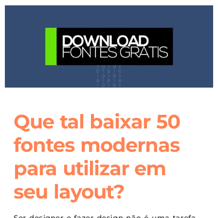
Que tal baixar 50
fontes modernas
para utilizar em
seu layout?
Ser designer e fazer design não é uma tarefa