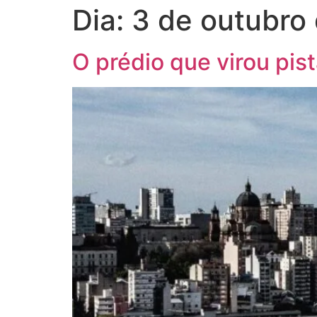
Dia:
3 de outubro
HOME
AGÊNCIA
SERVIÇOS
O prédio que virou pist