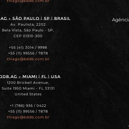
thiago@bddb.com.br
ag - SÃO PAULO | SP | BRASIL
Agência
Av. Paulista, 2202
Bela Vista, São Paulo - SP,
CEP 01310-300
+55 (41) 3014 / 9998
+55 (11) 99556 / 7878
thiago@bddb.com.br
DDB.ag - MIAMI | FL | USA
1200 Brickell Avenue,
Suite 1950 Miami - FL 33131
United States
+1 (786) 936 / 0422
+55 (11) 99556 / 7878
thiago@bddb.com.br