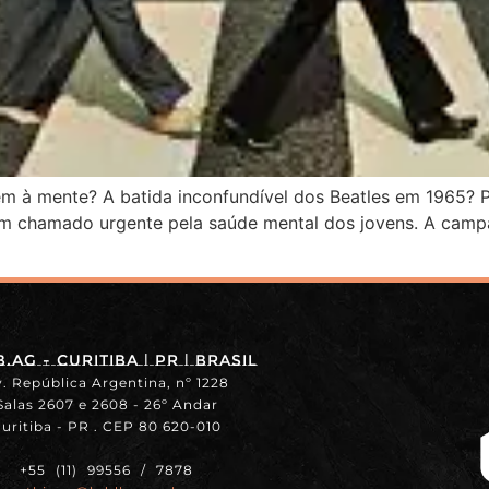
em à mente? A batida inconfundível dos Beatles em 1965? 
m chamado urgente pela saúde mental dos jovens. A campan
.ag - Curitiba | PR | BRASIL
. República Argentina, nº 1228
Salas 2607 e 2608 - 26º Andar
uritiba - PR . CEP 80 620-010
+55 (11) 99556 / 7878