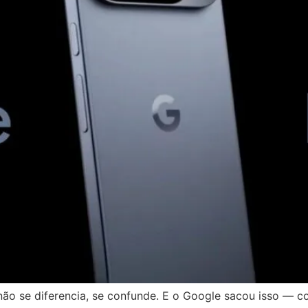
o se diferencia, se confunde. E o Google sacou isso — com