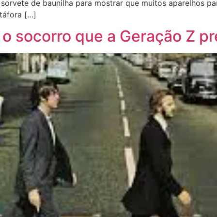
sorvete de baunilha para mostrar que muitos aparelhos par
táfora […]
e o socorro que a Geração Z pr