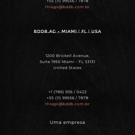
+55 (11) 99556 / 7878
thiago@bddb.com.br
BDDB.ag - MIAMI | FL | USA
1200 Brickell Avenue,
Suite 1950 Miami - FL 33131
United States
+1 (786) 936 / 0422
+55 (11) 99556 / 7878
thiago@bddb.com.br
Uma empresa