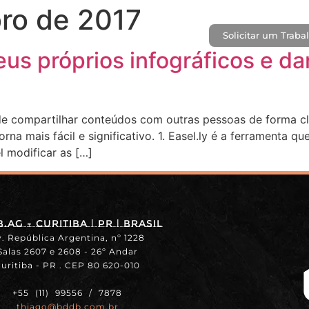
ro de 2017
Solicitar um Traba
CASES
BLOG
CONTATO
seus próprios infográficos e 
de compartilhar conteúdos com outras pessoas de forma cla
rna mais fácil e significativo. 1. Easel.ly é a ferramenta 
l modificar as […]
.ag - Curitiba | PR | BRASIL
. República Argentina, nº 1228
Salas 2607 e 2608 - 26º Andar
uritiba - PR . CEP 80 620-010
+55 (11) 99556 / 7878
thiago@bddb.com.br