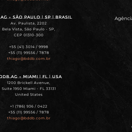
ag - SÃO PAULO | SP | BRASIL
Agência
Av. Paulista, 2202
Bela Vista, São Paulo - SP,
CEP 01310-300
+55 (41) 3014 / 9998
+55 (11) 99556 / 7878
thiago@bddb.com.br
DDB.ag - MIAMI | FL | USA
1200 Brickell Avenue,
Suite 1950 Miami - FL 33131
United States
+1 (786) 936 / 0422
+55 (11) 99556 / 7878
thiago@bddb.com.br