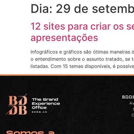
Dia:
29 de setemb
HOME
AGÊNCIA
SERVIÇOS
12 sites para criar os 
apresentações
Infográficos e gráficos são ótimas maneiras 
o entendimento sobre o assunto tratado, se to
listadas. Com 15 temas disponíveis, é possíve
BDDB
Av
C
Somos a